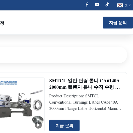
한국
요청
지금 문의
SMTCL 일반 턴링 톱니 CA6140A
2000mm 플랜지 톱니 수직 수평 톱
니 기계
Product Description: SMTCL
Conventional Turnings Lathes CA6140A
2000mm Flange Lathe Horizontal Manual
Lathe Machine CA6140 is a classic
machine tool. It adopts a horizontal layout
지금 문의
with a rigid bed, which can effectively