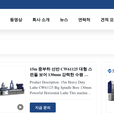
동영상
회사 소개
뉴스
연락처
견적 
15m 중부하 선반 CW61125 대형 스
핀들 보어 130mm 강력한 수평 선
반
Product Description: 15m Heavy Duty
Lathe CW61125 Big Spindle Bore 130mm
Powerful Horizontal Lathe This machine
toolis a regular horizontal lathe, which
adopts advanced processing and assembly
지금 문의
technology, highprecision, good stability,