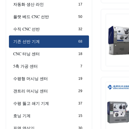
자동화 생산 라인
17
플랫 베드 CNC 선반
50
수직 CNC 선반
32
기존 선반 기계
68
CNC 터닝 센터
18
5축 가공 센터
7
수평형 머시닝 센터
19
갠트리 머시닝 센터
29
수평 뚫고 쇄기 기계
37
호닝 기계
15
표면 연삭기
30