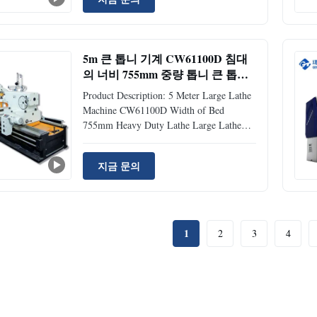
It is larger in size and weight, has a
stronger power output and a more stable
structure. Spindle aperture, bed ...
5m 큰 톱니 기계 CW61100D 침대
의 너비 755mm 중량 톱니 큰 톱니
기계
Product Description: 5 Meter Large Lathe
Machine CW61100D Width of Bed
755mm Heavy Duty Lathe Large Lathe
Machine CW61100D heavy duty lathe.
The width of the bed is 755mm, and the
지금 문의
wide design provides a stable foundation
for processing. Super bearing capacity up
to 6t, can easily carry large ...
1
2
3
4