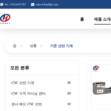
86--13916455787
sales@huidijd.com
홈
제품 소개
기존 선반 기계
집
상품
모든 분류
CNC 선반 기계
86
CNC 수직 머시닝 센터
68
경사 베드 CNC 선반
30