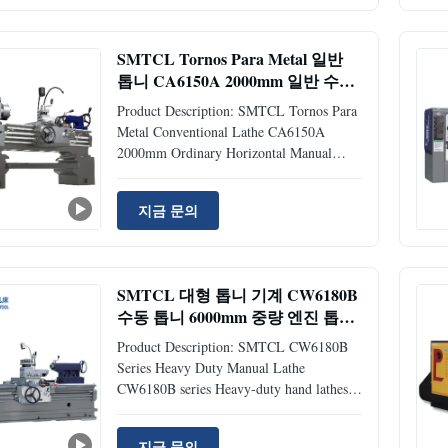
high rigidity, high speed, large through-
hole diameter, and wide ...
SMTCL Tornos Para Metal 일반
톱니 CA6150A 2000mm 일반 수동
수평 톱니 기계
Product Description: SMTCL Tornos Para
Metal Conventional Lathe CA6150A
2000mm Ordinary Horizontal Manual
Lathe Machine The CA6140A is a
common - type lathe. It can turn internal
지금 문의
and external cylindrical surfaces, conical
surfaces, etc., and process various threads.
With a maximum swing diameter of ...
SMTCL 대형 톱니 기계 CW6180B
수동 톱니 6000mm 중량 엔진 톱니
턴 머신
Product Description: SMTCL CW6180B
Series Heavy Duty Manual Lathe
CW6180B series Heavy-duty hand lathes
are hand lathes specially designed for
processing large, heavy-duty workpieces.
지금 문의