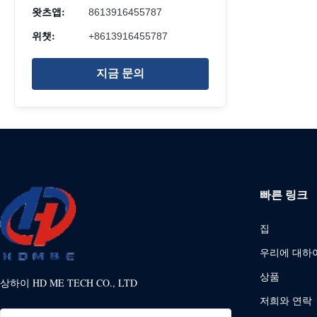
왓츠앱:
8613916455787
위챗:
+8613916455787
지금 문의
빠른 링크
집
우리에 대하
상품
상하이 HD ME TECH CO., LTD
저희와 연락