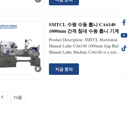
it can turn a variety of parts of the end
face, outer circle, inner hole and metric
thread, inch thread, modular thread...
SMTCL 수평 수동 톱니 CA6140
1000mm 간격 침대 수동 톱니 기계
Product Description: SMTCL Horizontal
Manual Lathe CA6140 1000mm Gap Bed
Manual Lathe Machine CA6140 is a well-
known lathe. It features a sturdy structure
and excellent rigidity. With a wide range
지금 문의
of spindle speeds, it can handle various
materials and workpiece shapes. The
precise feed system ...
5
다음