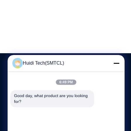
Huidi Tech(SMTCL)
저희와 연락
6:49 PM
86--13916455787
Good day, what product are you looking 
8：30-18:00
for?
sales@huidijd.com
No.28, Moyu Road, Jiading District, Shanghai, China