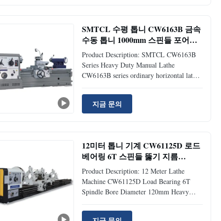
reduce machining vibrations. Its spindle
has a wide range of variable speeds, ...
SMTCL 수평 톱니 CW6163B 금속
수동 톱니 1000mm 스핀들 포어
104 중량 수동 톱니
Product Description: SMTCL CW6163B
Series Heavy Duty Manual Lathe
CW6163B series ordinary horizontal lathe
The lathe bed adopts the combination
structure of box and inclined bar in the
지금 문의
width side wall double rib plate and inner
rib plate, and the overall stiffness is one-
third higher than that of ...
12미터 톱니 기계 CW61125D 로드
베어링 6T 스핀들 뚫기 지름
120mm 무거운 수동 톱니
Product Description: 12 Meter Lathe
Machine CW61125D Load Bearing 6T
Spindle Bore Diameter 120mm Heavy
Manual Lathe The machine is mainly
responsible for a variety of turning work,
지금 문의