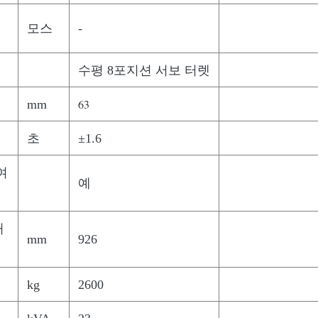
모스
-
수평 8포지션 서보 터렛
63
mm
초
±1.6
여
예
거
mm
926
kg
2600