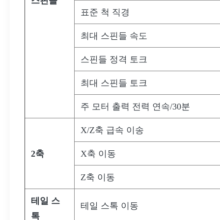
스핀들
표준 척 직경
최대 스핀들 속도
스핀들 정격 토크
최대 스핀들 토크
주 모터 출력 전력 연속/30분
X/Z축 급속 이송
2축
X축 이동
Z축 이동
테일 스
테일 스톡 이동
톡