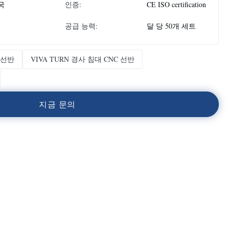
국
인증:
CE ISO certification
공급 능력:
달 당 50개 세트
 선반
VIVA TURN 경사 침대 CNC 선반
지
금
문
의