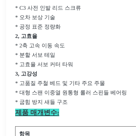
* C3 사전 인발 리드 스크류
* 오차 보상 기술
* 공정 표준 정량화
2, 고효율
* 2축 고속 이동 속도
* 분할 서보 테일
* 고효율 서보 커터 타워
3, 고강성
* 고품질 주철 베드 및 기타 주요 주물
* 대형 스팬 이중열 원통형 롤러 스핀들 베어링
* 굽힘 방지 새들 구조
제품 매개변수:
항목