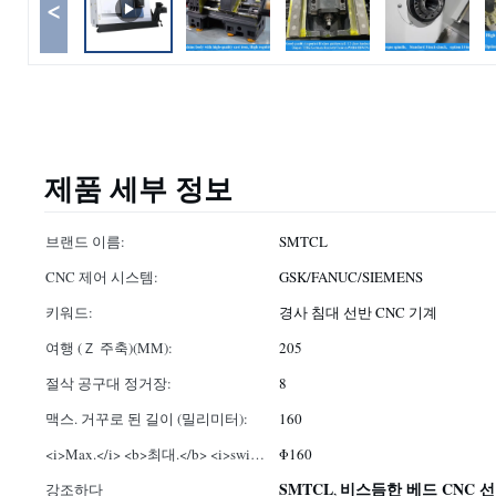
<
제품 세부 정보
브랜드 이름:
SMTCL
CNC 제어 시스템:
GSK/FANUC/SIEMENS
키워드:
경사 침대 선반 CNC 기계
여행 (Ｚ 주축)(MM):
205
절삭 공구대 정거장:
8
맥스. 거꾸로 된 길이 (밀리미터):
160
<i>Max.</i> <b>최대.</b> <i>swing
Φ160
over slide</i> <b>슬라이드 위로 스
SMTCL
비스듬한 베드 CNC 
강조하다
,