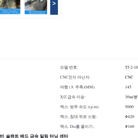
>
모델 번호:
T5.2-1
CNC인지 아닌지:
CNC
여행 (Ｘ 주축)(MM):
145
X/Z 급속 이송:
30m/분
맥스. 방추 속도 (r.p.m):
5000
맥스. 침대 위로 스윙:
Φ420
맥스. Dia를 줄이기.:
Φ160
선반
슬랜트 베드 금속 밀링 터닝 센터
,