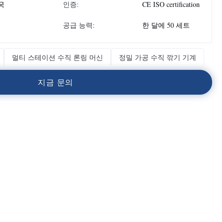
국
인증:
CE ISO certification
공급 능력:
한 달에 50 세트
멀티 스테이션 수직 론링 머신
정밀 가공 수직 깎기 기계
지
금
문
의