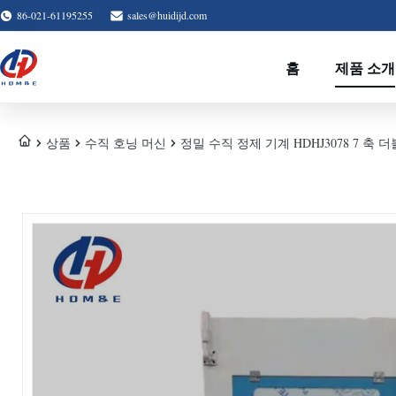
86-021-61195255
sales@huidijd.com
홈
제품 소개
상품
수직 호닝 머신
정밀 수직 정제 기계 HDHJ3078 7 축 