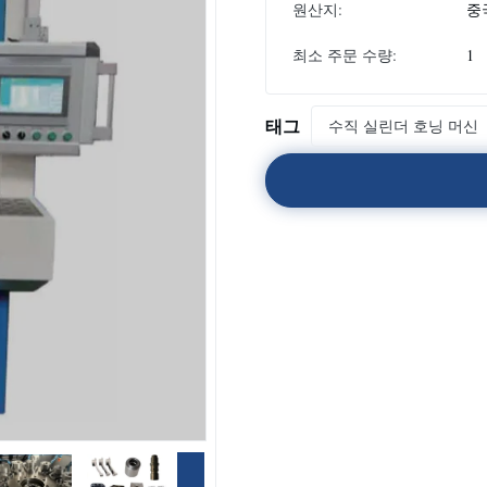
원산지:
중
최소 주문 수량:
1
태그
수직 실린더 호닝 머신