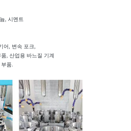
미늄, 시멘트
기어, 변속 포크,
 부품, 산업용 바느질 기계
 부품.